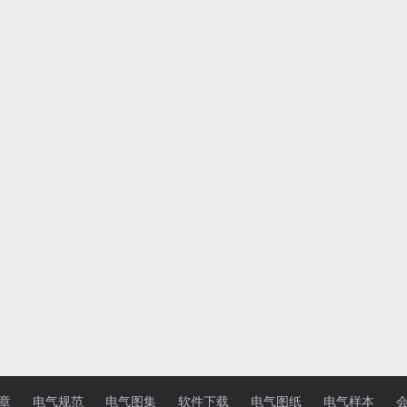
章
电气规范
电气图集
软件下载
电气图纸
电气样本