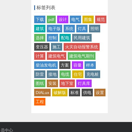
标签列表
下载
pdf
设计
电气
图集
规范
建筑
电子版
系统
灯具
照明
选择
控制
配电
民用建筑
变压器
施工
火灾自动报警系统
计算
建筑电气
建筑电气期刊
柴油发电机
方案
容量
样本
防雷
接地
电缆
住宅
充电桩
图纸
安装
地下室
灯具库
DIALux
破解版
标准
供电
设置
工程
会员中心