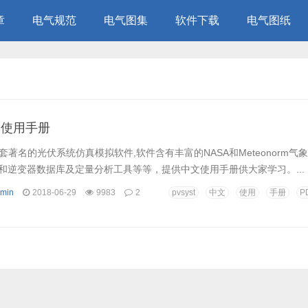
章
电气规范
电气图集
软件下载
电气图纸
中文使用手册
是一套著名的光伏系统仿真模拟软件,软件含有丰富的NASA和Meteonorm气
和逆变器数据库及定量分析工具等等，提供中文使用手册供大家学习。...
min
2018-06-29
9983
2
pvsyst
中文
使用
手册
P