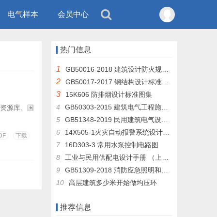
电气样本
会员中心
热门信息
1
GB50016-2018 建筑设计防火规范 （GB50016-2014修订版）
2
GB50017-2017 钢结构设计标准及条文说明
3
15K606 防排烟设计标准图集
4
GB50303-2015 建筑电气工程施工质量验收规范
象资源库、国
5
GB51348-2019 民用建筑电气设计标准
6
14X505-1火灾自动报警系统设计规范图示
DF
下载
7
16D303-3 常用水泵控制电路图
8
工业与民用供配电设计手册 （上册 下层）
9
GB51309-2018 消防应急照明和疏散指示系统技术规范
10
高层建筑多少米开始做均压环
推荐信息