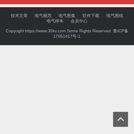
技术文章
电气规范
电气图集
软件下载
电气图纸
电气样本
会员中心
Copyright https://www.35kv.com.Some Rights Reserved.
鲁ICP备
17051417号-1