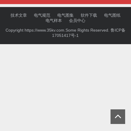
技术文章
电气规范
电气图集
软件下载
电气图纸
电气样本
会员中心
Copyright https://www.35kv.com.Some Rights Reserved.
鲁ICP备
17051417号-1