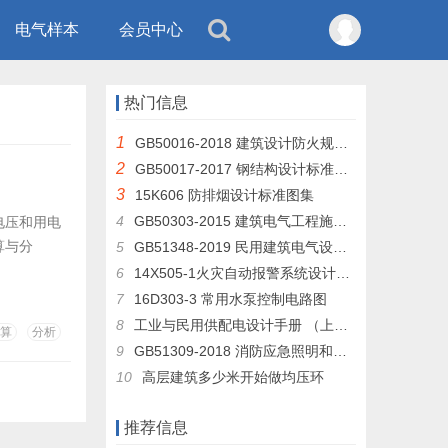
电气样本
会员中心
热门信息
1
GB50016-2018 建筑设计防火规范 （GB50016-2014修订版）
2
GB50017-2017 钢结构设计标准及条文说明
3
15K606 防排烟设计标准图集
4
GB50303-2015 建筑电气工程施工质量验收规范
电压和用电
算与分
5
GB51348-2019 民用建筑电气设计标准
6
14X505-1火灾自动报警系统设计规范图示
7
16D303-3 常用水泵控制电路图
8
工业与民用供配电设计手册 （上册 下层）
算
分析
9
GB51309-2018 消防应急照明和疏散指示系统技术规范
10
高层建筑多少米开始做均压环
推荐信息