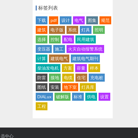
标签列表
下载
pdf
设计
电气
图集
规范
建筑
电子版
系统
灯具
照明
选择
控制
配电
民用建筑
变压器
施工
火灾自动报警系统
计算
建筑电气
建筑电气期刊
柴油发电机
方案
容量
样本
防雷
接地
电缆
住宅
充电桩
图纸
安装
地下室
灯具库
DIALux
破解版
标准
供电
设置
工程
会员中心