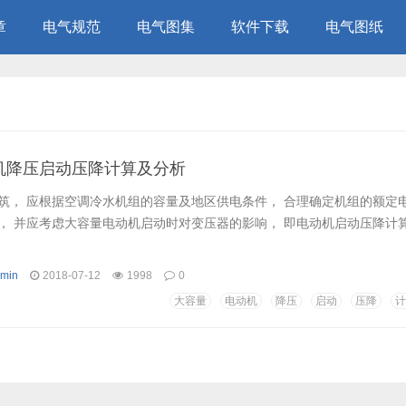
章
电气规范
电气图集
软件下载
电气图纸
机降压启动压降计算及分析
筑， 应根据空调冷水机组的容量及地区供电条件， 合理确定机组的额定
， 并应考虑大容量电动机启动时对变压器的影响， 即电动机启动压降计
min
2018-07-12
1998
0
大容量
电动机
降压
启动
压降
计