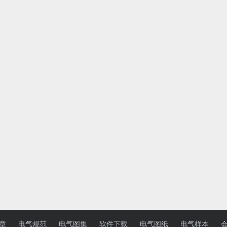
章
电气规范
电气图集
软件下载
电气图纸
电气样本