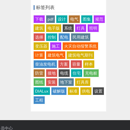
标签列表
下载
pdf
设计
电气
图集
规范
建筑
电子版
系统
灯具
照明
选择
控制
配电
民用建筑
变压器
施工
火灾自动报警系统
计算
建筑电气
建筑电气期刊
柴油发电机
方案
容量
样本
防雷
接地
电缆
住宅
充电桩
图纸
安装
地下室
灯具库
DIALux
破解版
标准
供电
设置
工程
会员中心