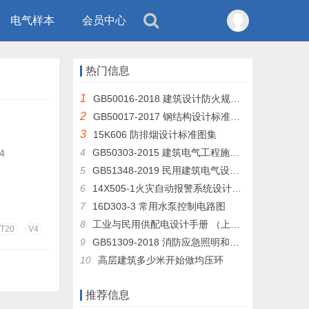
电气样本
会员中心
热门信息
1
GB50016-2018 建筑设计防火规范 （GB50016-2014修订版）
2
GB50017-2017 钢结构设计标准及条文说明
3
15K606 防排烟设计标准图集
4
GB50303-2015 建筑电气工程施工质量验收规范
4
5
GB51348-2019 民用建筑电气设计标准
6
14X505-1火灾自动报警系统设计规范图示
7
16D303-3 常用水泵控制电路图
8
工业与民用供配电设计手册 （上册 下层）
T20
V4
9
GB51309-2018 消防应急照明和疏散指示系统技术规范
10
高层建筑多少米开始做均压环
推荐信息