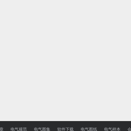
章
电气规范
电气图集
软件下载
电气图纸
电气样本