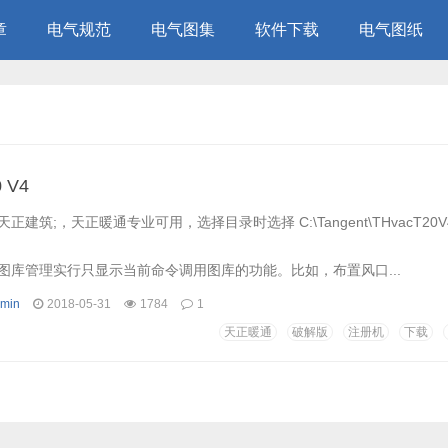
章
电气规范
电气图集
软件下载
电气图纸
 V4
建筑;，天正暖通专业可用，选择目录时选择 C:\Tangent\THvacT20V
图库管理实行只显示当前命令调用图库的功能。比如，布置风口...
min
2018-05-31
1784
1
天正暖通
破解版
注册机
下载