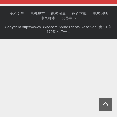
技术文章
电气规范
电气图集
软件下载
电气图纸
电气样本
会员中心
Copyright https://www.35kv.com.Some Rights Reserved.
鲁ICP备
17051417号-1