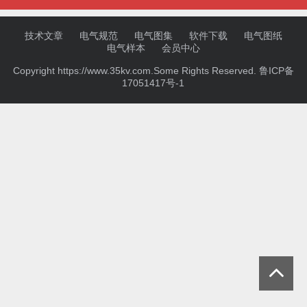
技术文章
电气规范
电气图集
软件下载
电气图纸
电气样本
会员中心
Copyright https://www.35kv.com.Some Rights Reserved.
鲁ICP备
17051417号-1