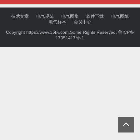
技术文章
电气规范
电气图集
软件下载
电气图纸
电气样本
会员中心
Copyright https://www.35kv.com.Some Rights Reserved.
鲁ICP备
17051417号-1