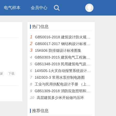
电气样本
会员中心
热门信息
1
GB50016-2018 建筑设计防火规范 （GB50016-2014修订版）
2
GB50017-2017 钢结构设计标准及条文说明
3
15K606 防排烟设计标准图集
4
GB50303-2015 建筑电气工程施工质量验收规范
5
GB51348-2019 民用建筑电气设计标准
6
14X505-1火灾自动报警系统设计规范图示
蒙
下载
7
16D303-3 常用水泵控制电路图
8
工业与民用供配电设计手册 （上册 下层）
9
GB51309-2018 消防应急照明和疏散指示系统技术规范
10
高层建筑多少米开始做均压环
推荐信息