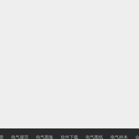
章
电气规范
电气图集
软件下载
电气图纸
电气样本