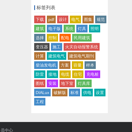
标签列表
下载
pdf
设计
电气
图集
规范
建筑
电子版
系统
灯具
照明
选择
控制
配电
民用建筑
变压器
施工
火灾自动报警系统
计算
建筑电气
建筑电气期刊
柴油发电机
方案
容量
样本
防雷
接地
电缆
住宅
充电桩
图纸
安装
地下室
灯具库
DIALux
破解版
标准
供电
设置
工程
会员中心