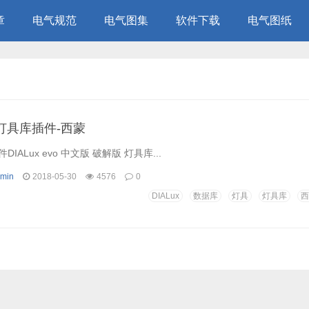
章
电气规范
电气图集
软件下载
电气图纸
vo灯具库插件-西蒙
IALux evo 中文版 破解版 灯具库...
min
2018-05-30
4576
0
DIALux
数据库
灯具
灯具库
西