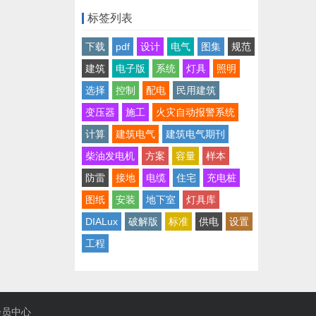
标签列表
下载
pdf
设计
电气
图集
规范
建筑
电子版
系统
灯具
照明
选择
控制
配电
民用建筑
变压器
施工
火灾自动报警系统
计算
建筑电气
建筑电气期刊
柴油发电机
方案
容量
样本
防雷
接地
电缆
住宅
充电桩
图纸
安装
地下室
灯具库
DIALux
破解版
标准
供电
设置
工程
会员中心