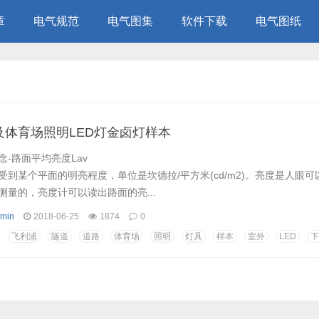
章
电气规范
电气图集
软件下载
电气图纸
及体育场照明LED灯金卤灯样本
-路面平均亮度Lav
受到某个平面的明亮程度，单位是坎德拉/平方米(cd/m2)。亮度是人眼
测量的，亮度计可以读出路面的亮...
min
2018-06-25
1874
0
飞利浦
隧道
道路
体育场
照明
灯具
样本
室外
LED
下