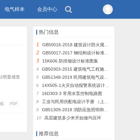
电气样本
会员中心
热门信息
1
GB50016-2018 建筑设计防火规范 （GB50016-2014修订版）
2
GB50017-2017 钢结构设计标准及条文说明
3
15K606 防排烟设计标准图集
4
GB50303-2015 建筑电气工程施工质量验收规范
可以明显感觉
5
GB51348-2019 民用建筑电气设计标准
6
14X505-1火灾自动报警系统设计规范图示
7
16D303-3 常用水泵控制电路图
8
工业与民用供配电设计手册 （上册 下层）
载
PDF
9
GB51309-2018 消防应急照明和疏散指示系统技术规范
10
高层建筑多少米开始做均压环
推荐信息