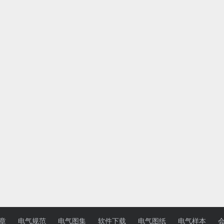
章
电气规范
电气图集
软件下载
电气图纸
电气样本