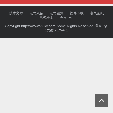
技术文章
电气规范
电气图集
软件下载
电气图纸
电气样本
会员中心
Copyright https://www.35kv.com.Some Rights Reserved.
鲁ICP备
17051417号-1