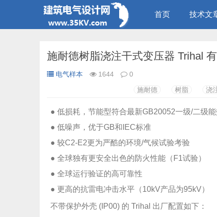
首页
技术文
施耐德树脂浇注干式变压器 Trihal 有
电气样本
1644
0
施耐德
树脂
浇
● 低损耗，节能型符合最新GB20052一级/二级
● 低噪声，优于GB和IEC标准
● 较C2-E2更为严酷的环境/气候试验考验
● 全球独有更安全出色的防火性能（F1试验）
● 全球运行验证的高可靠性
● 更高的抗雷电冲击水平（10kV产品为95kV）
不带保护外壳 (IP00) 的 Trihal 出厂配置如下：