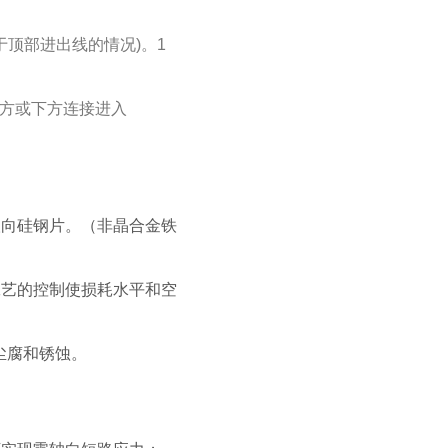
于顶部进出线的情况)。1
上方或下方连接进入
取向硅钢片。（非晶合金铁
工艺的控制使损耗水平和空
尘腐和锈蚀。