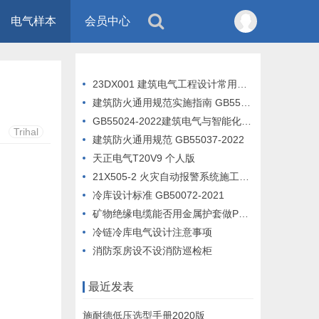
电气样本
会员中心
23DX001 建筑电气工程设计常用图形和文字符号
建筑防火通用规范实施指南 GB55037-2022
GB55024-2022建筑电气与智能化通用规范 宣贯完整版PPT
Trihal
建筑防火通用规范 GB55037-2022
天正电气T20V9 个人版
21X505-2 火灾自动报警系统施工及验收标准
冷库设计标准 GB50072-2021
矿物绝缘电缆能否用金属护套做PE线
冷链冷库电气设计注意事项
消防泵房设不设消防巡检柜
最近发表
施耐德低压选型手册2020版