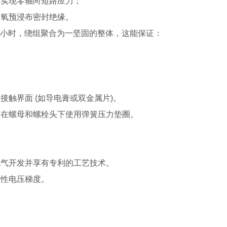
下实现零轴向短路应力；
环氧预浸布密封绝缘。
4 小时，绕组聚合为一坚固的整体，这能保证：
触界面 (如导电膏或双金属片)。
括在螺母和螺栓头下使用弹簧压力垫圈。
电气开发并享有专利的工艺技术。
线性电压梯度。
。
。