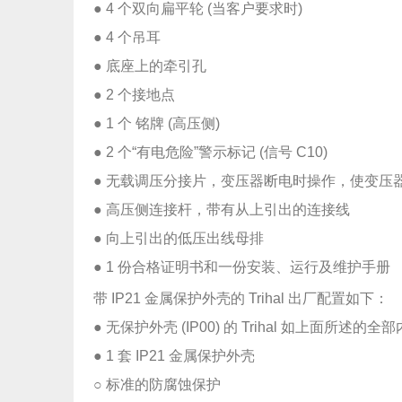
● 4 个双向扁平轮 (当客户要求时)
● 4 个吊耳
● 底座上的牵引孔
● 2 个接地点
● 1 个 铭牌 (高压侧)
● 2 个“有电危险”警示标记 (信号 C10)
● 无载调压分接片，变压器断电时操作，使变压
● 高压侧连接杆，带有从上引出的连接线
● 向上引出的低压出线母排
● 1 份合格证明书和一份安装、运行及维护手册
带 IP21 金属保护外壳的 Trihal 出厂配置如下：
● 无保护外壳 (IP00) 的 Trihal 如上面所述的全
● 1 套 IP21 金属保护外壳
○ 标准的防腐蚀保护