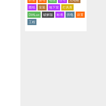
防雷
接地
电缆
住宅
充电桩
图纸
安装
地下室
灯具库
DIALux
破解版
标准
供电
设置
工程