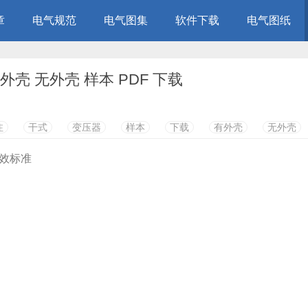
章
电气规范
电气图集
软件下载
电气图纸
外壳 无外壳 样本 PDF 下载
注
干式
变压器
样本
下载
有外壳
无外壳
能效标准