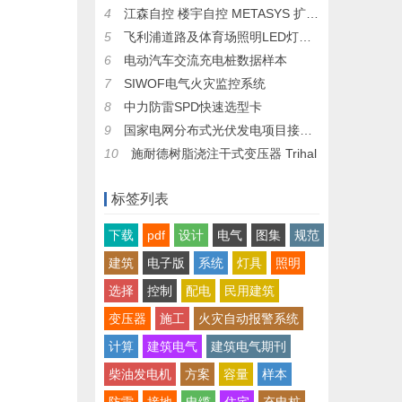
4
江森自控 楼宇自控 METASYS 扩展架构系统设计手册
5
飞利浦道路及体育场照明LED灯金卤灯样本
6
电动汽车交流充电桩数据样本
7
SIWOF电气火灾监控系统
8
中力防雷SPD快速选型卡
9
国家电网分布式光伏发电项目接接入方案设计
10
施耐德树脂浇注干式变压器 Trihal
标签列表
下载
pdf
设计
电气
图集
规范
建筑
电子版
系统
灯具
照明
选择
控制
配电
民用建筑
变压器
施工
火灾自动报警系统
计算
建筑电气
建筑电气期刊
柴油发电机
方案
容量
样本