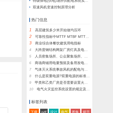
特级保电(供电)场所供配电系统实施案例
双速风机变速控制原理分析
热门信息
1
高层建筑多少米开始做均压环
2
可靠性指标中MTTF MTBF MTTR有什么区别
3
商业综合体餐饮建筑用电指标
4
大跨度钢结构网架厂房灯具及电气设备安装方法
5
人员密集场所、公众聚集场所、儿童活动场所如何定义？
6
商场商铺用电量预留及备用发电机电源容量的确定
7
气体灭火系统事故风机的配电与控制
8
什么是双重电源?双重电源的标准是什么?
9
甲类和乙类厂房是否需要设置火灾自动报警系统
10
电气火灾监控系统设置的规定及安装方法
标签列表
下载
pdf
设计
电气
图集
规范