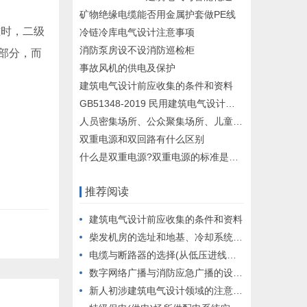
矿物绝缘电缆能否用金属护套做PE线
时，二级
冷链冷库电气设计注意事项
消防泵房设不设消防巡检柜
部分，而
事故风机的供电及保护
建筑电气设计前应收集的条件和资料
GB51348-2019 民用建筑电气设计标准问答（三）
人员密集场所、公众聚集场所、儿童活动场所如何定义？
双重电源和双回路有什么区别
什么是双重电源?双重电源的标准是什么?
推荐阅读
建筑电气设计前应收集的条件和资料
柴发机房的选址和地基、冷却系统、进排风系统、排烟系统、燃油系统设计
电缆与断路器的选择(从低压进线总配电箱系统图发现的设计问题)
数字网络广播与消防应急广播的设计对接
新人初涉建筑电气设计领域的注意事项