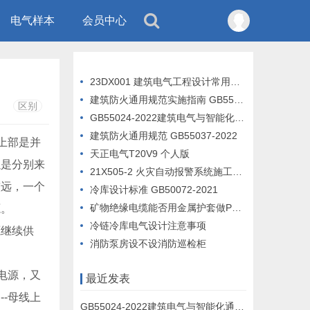
电气样本
会员中心
23DX001 建筑电气工程设计常用图形和文字符号
建筑防火通用规范实施指南 GB55037-2022
区别
GB55024-2022建筑电气与智能化通用规范 宣贯完整版PPT
建筑防火通用规范 GB55037-2022
网上部是并
天正电气T20V9 个人版
以是分别来
21X505-2 火灾自动报警系统施工及验收标准
较远，一个
冷库设计标准 GB50072-2021
矿物绝缘电缆能否用金属护套做PE线
源。
冷链冷库电气设计注意事项
继续供
消防泵房设不设消防巡检柜
电源，又
最近发表
-母线上
GB55024-2022建筑电气与智能化通用规范 宣贯完整版PPT