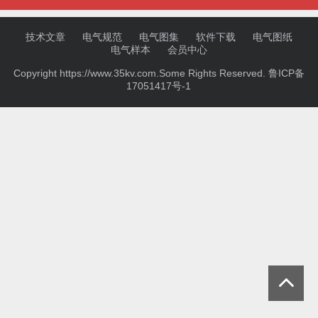
技术文章
电气规范
电气图集
软件下载
电气图纸
电气样本
会员中心
Copyright https://www.35kv.com.Some Rights Reserved.
鲁ICP备
17051417号-1