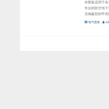
本图集适用于各
专业的防空地下
员掩蔽部的甲类
室施工图设计可
电气图集
ad
分图纸提出了设
纸目录、设计说