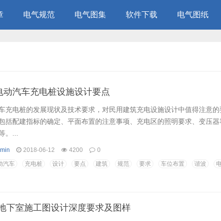
章
电气规范
电气图集
软件下载
电气图纸
电动汽车充电桩设施设计要点
车充电桩的发展现状及技术要求，对民用建筑充电设施设计中值得注意的
包括配建指标的确定、平面布置的注意事项、充电区的照明要求、变压器
。...
min
2018-06-12
4200
0
动汽车
充电桩
设计
要点
建筑
规范
要求
车位布置
谐波
防空地下室施工图设计深度要求及图样