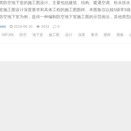
类防空地下室的施工图设计。主要包括建筑、结构、暖通空调、给水排水
室施工图设计深度要求和具体工程的施工图图样。本图集仅以核5级常5
防空地下室为例，提供一种编制防空地下室施工图的示范画法，其他类型
参考本图集。各个专业设计深度要求部分对防空地下室施工图设计中涉及
min
2018-06-10
3433
0
计要求，对需要强调和容易忽视的问题做了补充说明。各个专业图样部分
08FJ06
防空
地下室
施工图
设计
深度
要求
图样
图集
明和与人防相关的主要施工图。...