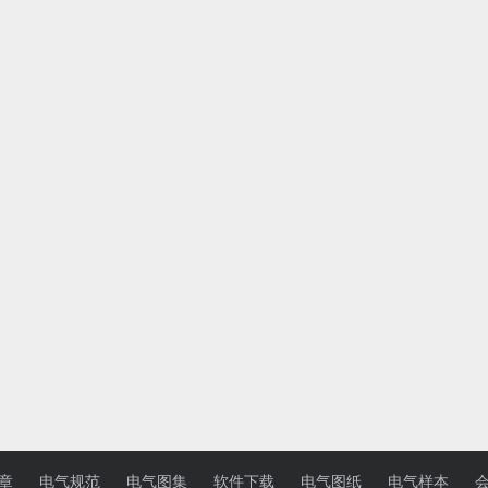
章
电气规范
电气图集
软件下载
电气图纸
电气样本