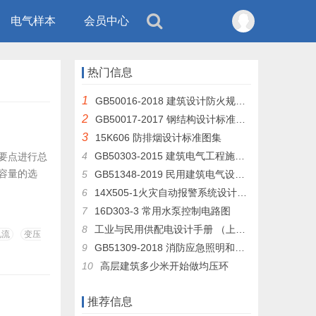
电气样本
会员中心
热门信息
1
GB50016-2018 建筑设计防火规范 （GB50016-2014修订版）
2
GB50017-2017 钢结构设计标准及条文说明
3
15K606 防排烟设计标准图集
4
GB50303-2015 建筑电气工程施工质量验收规范
要点进行总
容量的选
5
GB51348-2019 民用建筑电气设计标准
6
14X505-1火灾自动报警系统设计规范图示
7
16D303-3 常用水泵控制电路图
8
工业与民用供配电设计手册 （上册 下层）
电流
变压
9
GB51309-2018 消防应急照明和疏散指示系统技术规范
10
高层建筑多少米开始做均压环
推荐信息