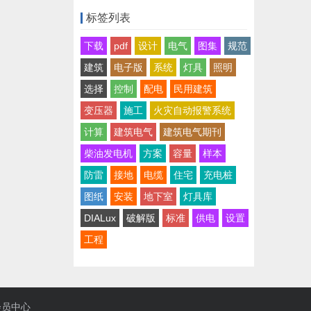
标签列表
下载
pdf
设计
电气
图集
规范
建筑
电子版
系统
灯具
照明
选择
控制
配电
民用建筑
变压器
施工
火灾自动报警系统
计算
建筑电气
建筑电气期刊
柴油发电机
方案
容量
样本
防雷
接地
电缆
住宅
充电桩
图纸
安装
地下室
灯具库
DIALux
破解版
标准
供电
设置
工程
会员中心