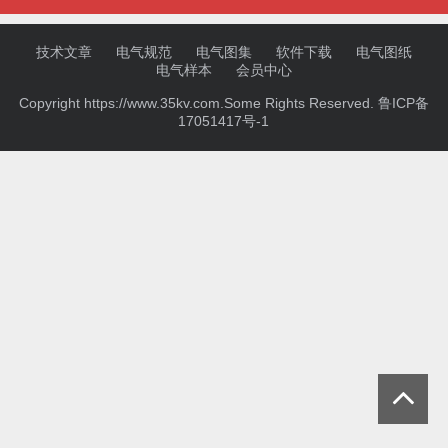
技术文章
电气规范
电气图集
软件下载
电气图纸
电气样本
会员中心
Copyright https://www.35kv.com.Some Rights Reserved.
鲁ICP备
17051417号-1