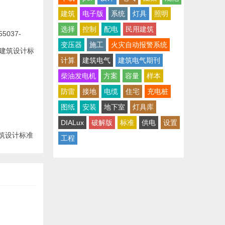
建筑
电子版
系统
灯具
照明
选择
控制
配电
民用建筑
037-
变压器
施工
火灾自动报警系统
计算
建筑电气
建筑电气期刊
柴油发电机
方案
容量
样本
防雷
接地
电缆
住宅
充电桩
图纸
安装
地下室
灯具库
DIALux
破解版
标准
供电
设置
建筑设计标准
工程