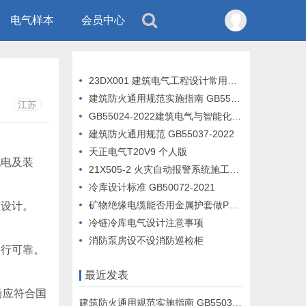
电气样本
会员中心
23DX001 建筑电气工程设计常用图形和文字符号
建筑防火通用规范实施指南 GB55037-2022
江苏
GB55024-2022建筑电气与智能化通用规范 宣贯完整版PPT
建筑防火通用规范 GB55037-2022
天正电气T20V9 个人版
配电及装
21X505-2 火灾自动报警系统施工及验收标准
冷库设计标准 GB50072-2021
矿物绝缘电缆能否用金属护套做PE线
火设计。
冷链冷库电气设计注意事项
消防泵房设不设消防巡检柜
运行可靠。
最近发表
尚应符合国
建筑防火通用规范实施指南 GB55037-2022