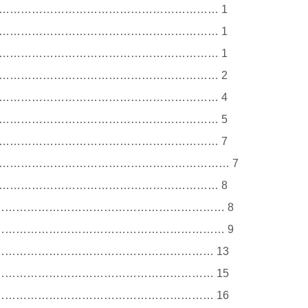
…………………………………………………… 1
…………………………………………………… 1
…………………………………………………… 1
…………………………………………………… 2
…………………………………………………… 4
…………………………………………………… 5
…………………………………………………… 7
……………………………………………………… 7
…………………………………………………… 8
……………………………………………………… 8
……………………………………………………… 9
…………………………………………………… 13
…………………………………………………… 15
…………………………………………………… 16