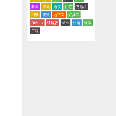
防雷
接地
电缆
住宅
充电桩
图纸
安装
地下室
灯具库
DIALux
破解版
标准
供电
设置
工程