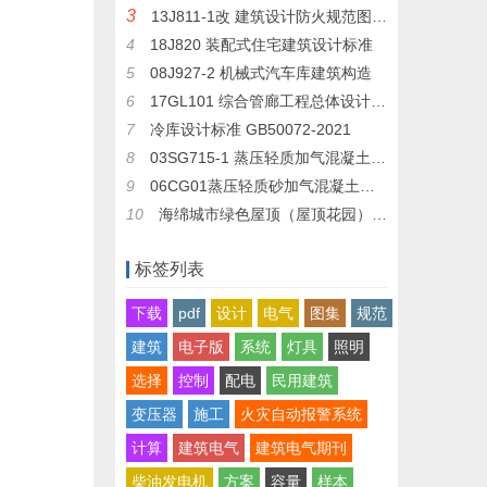
3
13J811-1改 建筑设计防火规范图示 2015年修改版
4
18J820 装配式住宅建筑设计标准
5
08J927-2 机械式汽车库建筑构造
6
17GL101 综合管廊工程总体设计及图示
7
冷库设计标准 GB50072-2021
8
03SG715-1 蒸压轻质加气混凝土板构造详图
9
06CG01蒸压轻质砂加气混凝土砌块(AAC)及板材连接构造
10
海绵城市绿色屋顶（屋顶花园）生态种植容器样本及施工图纸
标签列表
下载
pdf
设计
电气
图集
规范
建筑
电子版
系统
灯具
照明
选择
控制
配电
民用建筑
变压器
施工
火灾自动报警系统
计算
建筑电气
建筑电气期刊
柴油发电机
方案
容量
样本