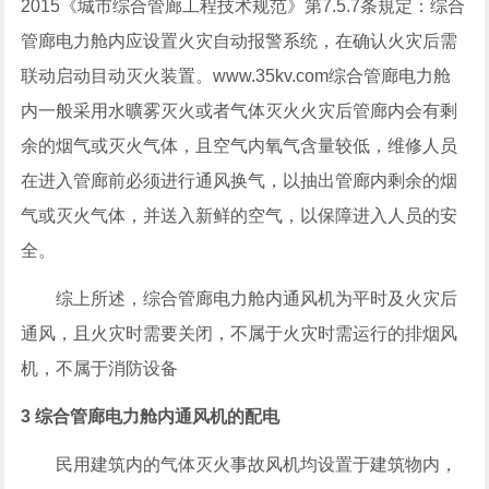
2015《城市综合管廊工程技术规范》第7.5.7条規定：综合
管廊电力舱内应设置火灾自动报警系统，在确认火灾后需
联动启动目动灭火装置。www.35kv.com综合管廊电力舱
内一般采用水曠雾灭火或者气体灭火火灾后管廊内会有剩
余的烟气或灭火气体，且空气内氧气含量较低，维修人员
在进入管廊前必须进行通风换气，以抽出管廊内剩余的烟
气或灭火气体，并送入新鲜的空气，以保障进入人员的安
全。
综上所述，综合管廊电力舱内通风机为平时及火灾后
通风，且火灾时需要关闭，不属于火灾时需运行的排烟风
机，不属于消防设备
3 综合管廊电力舱内通风机的配电
民用建筑内的气体灭火事故风机均设置于建筑物内，