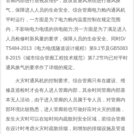
管廊内部进行巡视及维护，故设置通风系统进行通风换
气，保障进人人员的生命安全。综合管廊电力舱内通风机
平时运行，一方面是为了电力舱内温度控制在规定范围
内，不影响电力电缆的供电能力;另一方面是为了满足进入
人员检修时新风量的要求，保障人员的生命安全。同时D/
T5484-2013《电力电缆隧道设计规程》第9.1节及GB5083
8-2015《城市综合管廊工程技术规范》第7.2节均已对平时
通风换气的要求作了详细的规定。
火灾时通风机的控制要求。综合管廊只有在建设、维
修及巡检时才会有人进人管廊内部，其余时间管廊内部基
本无人活动，由于进入管廊的人员属于专人员，对管廊内
部环境比较熟悉，进人管廊前也可做好应对火灾的措施，
发生火灾时可以在短时间内疏散到安全区域，若综合管廊
在设计时考虑火灾时疏散排烟，则增加的排烟设施及管道