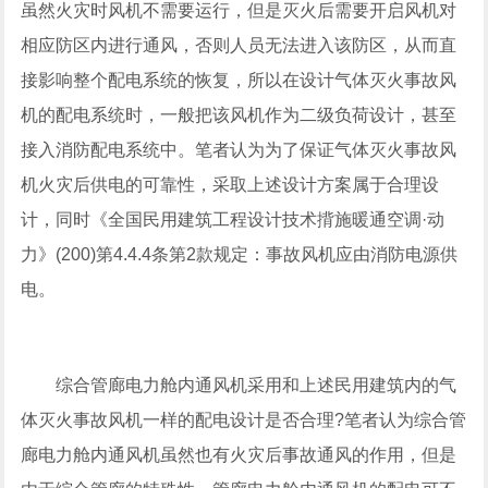
虽然火灾时风机不需要运行，但是灭火后需要开启风机对
相应防区内进行通风，否则人员无法进入该防区，从而直
接影响整个配电系统的恢复，所以在设计气体灭火事故风
机的配电系统时，一般把该风机作为二级负荷设计，甚至
接入消防配电系统中。笔者认为为了保证气体灭火事故风
机火灾后供电的可靠性，采取上述设计方案属于合理设
计，同时《全国民用建筑工程设计技术揹施暖通空调·动
力》(200)第4.4.4条第2款规定：事故风机应由消防电源供
电。
综合管廊电力舱内通风机采用和上述民用建筑内的气
体灭火事故风机一样的配电设计是否合理?笔者认为综合管
廊电力舱内通风机虽然也有火灾后事故通风的作用，但是