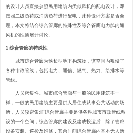
的设计人员直接参照民用建筑内类似风机的配电设计，即
按照二级负荷或消防负荷进行配电，此种设计方案是否合
理，本文将结合综合管廊的特殊性及综合管廊电力舱内通
风机的性质展开讨论。
1 综合管廊的特殊性
城市综合管廊为狭长型地下构筑物，该空间内敷设了
各种市政管线，包括电力、通信、燃气、热力、给排水等
管线。
人员密集性。城市综合管廊与一般的民用建筑不一
样，一般的民用建筑主要是供人居住或从事公共活动的场
所，人员较密集;而综合管廊主要是供各种城市市政管线敷
设的一个空间，综合管廊的建设及建成投运后，除了管廊
设备安装、巡检及维修，其余时间综合管廊内基本无人活