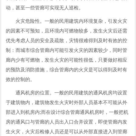
动，甚至一些管廊可实现无人巡检。
火灾危险性。一般的民用建筑内环境复杂，引发火灾
的因素不可预知，且环境内可燃物较多，发生火灾后还需
优先考虑人员的安全及疏散，灾情很难得到及时有效的控
制：而城市综合管廊内可能引发火灾的因素较少，同时管
廊内少有可燃物，发生火灾的可能性很低，只要做好相应
的预防及消防措施，综合管廊内的火灾是可以得到及时有
效的控制的。
通风机房的位置。一般的民用建筑的通风机房均设置
于建筑物内，建筑物发生火灾时外部人员基本不可能从外
部进入到机房内;而在设计综合管廊通风机房时，一般把机
房的通风口与管廊的人员出入口合并设置，即使管廊内发
生火灾，火灾后检修人员还是可以从外部直接进入到管廊