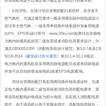
防鱼衠配电是可以满足规汽规定及管廊运行的要求的。
b.经济性。在设计综合管廊的配曰系统时，若含有天
然气舱时，为满足规范要求一般采用两回路外线电源设计.
若没有大然气舱，一做采用单回路外线电源外加备用电源
(UPS、EPS等)设计即可。www.35kv.com如果综合管廊电
力舱内的通风机按照二级负荷或者消防负荷要求设计，为
满足GB50052200《供配电系统设计规范》第3.0.7条及CB
5016-2014《
建筑设计防火规范
》第10.1.4-10.1.8规定，
电力舱内的通风机应采用两回路电源配旦或者单回路电源
外加可自启动的柴油发电机(或者EPS电源)配电。
些综合管廊的配巳系彩用两回路外线电源设时，为满
足电力舱内通风机二级负荷或者消防负荷的配电要求，需
将该风机配电的电缆改为前火电缆，且应接入消防配电系
统中，由于该风机分布干管廊全线中，其配电电缆较长，