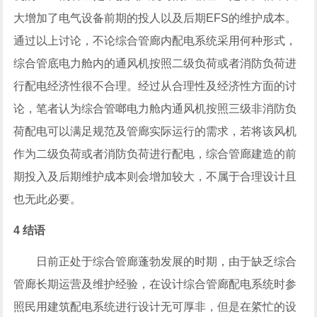
大增加了电气设备前期的投人以及后期EFS的维护成本。
通过以上讨论，不论综合管廊内配电系统采用何种形式，
综合管底电力舱内的通风机按照二级负荷或者消防负荷进
行配电经济性很不合理。经过从合理性及经济性方面的讨
论，笔者认为综合管啷电力舱内通风机按照三级非消防负
荷配电可以满足规范及管廊实际运行的需求，若将该风机
作为二级负荷或者消防负荷进行配电，综合管廊建造的前
期投入及后期维护成本则会增加较大，不属于合理设计且
也无此必要。
4 结语
日前正处于综合管廊蓬勃发展的时期，由于缺乏综合
管廊长期运营及维护经验，在设计综合管廊配电系统时参
照民用建筑配电系统进行设计无可厚非，但是在綮忙的设