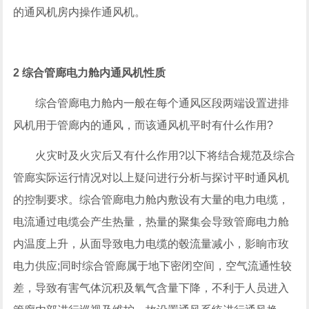
的通风机房内操作通风机。
2 综合管廊电力舱内通风机性质
综合管廊电力舱内一般在每个通风区段两端设置进排
风机用于管廊内的通风，而该通风机平时有什么作用?
火灾时及火灾后又有什么作用?以下将结合规范及综合
管廊实际运行情况对以上疑问进行分析与探讨平时通风机
的控制要求。综合管廊电力舱内敷设有大量的电力电缆，
电流通过电缆会产生热量，热量的聚集会导致管廊电力舱
内温度上升，从面导致电力电缆的毂流量减小，影晌市玫
电力供应;同时综合管廊属于地下密闭空间，空气流通性较
差，导致有害气体沉积及氧气含量下降，不利于人员进入