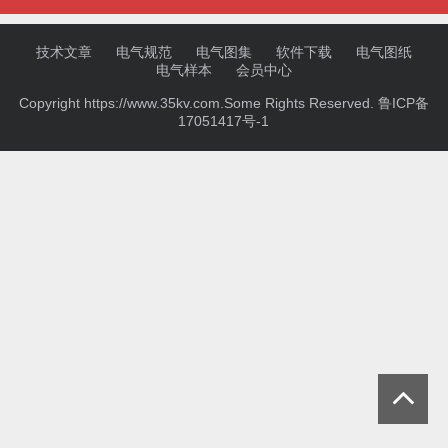
技术文章
电气规范
电气图集
软件下载
电气图纸
电气样本
会员中心
Copyright https://www.35kv.com.Some Rights Reserved.
鲁ICP备
17051417号-1