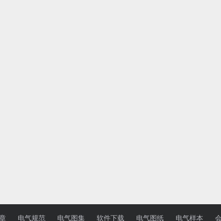
章
电气规范
电气图集
软件下载
电气图纸
电气样本