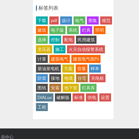
标签列表
下载
pdf
设计
电气
图集
规范
建筑
电子版
系统
灯具
照明
选择
控制
配电
民用建筑
变压器
施工
火灾自动报警系统
计算
建筑电气
建筑电气期刊
柴油发电机
方案
容量
样本
防雷
接地
电缆
住宅
充电桩
图纸
安装
地下室
灯具库
DIALux
破解版
标准
供电
设置
工程
会员中心