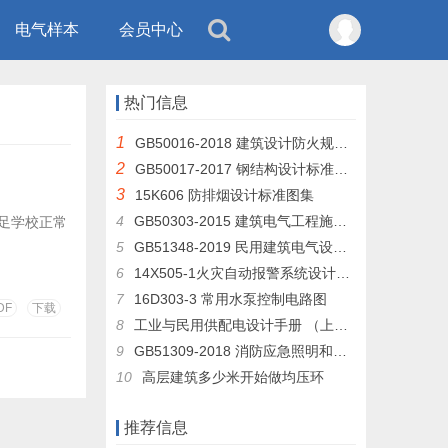
电气样本
会员中心
热门信息
1
GB50016-2018 建筑设计防火规范 （GB50016-2014修订版）
2
GB50017-2017 钢结构设计标准及条文说明
3
15K606 防排烟设计标准图集
4
GB50303-2015 建筑电气工程施工质量验收规范
足学校正常
5
GB51348-2019 民用建筑电气设计标准
6
14X505-1火灾自动报警系统设计规范图示
7
16D303-3 常用水泵控制电路图
DF
下载
8
工业与民用供配电设计手册 （上册 下层）
9
GB51309-2018 消防应急照明和疏散指示系统技术规范
10
高层建筑多少米开始做均压环
推荐信息